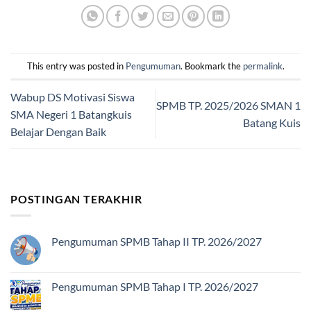
This entry was posted in
Pengumuman
. Bookmark the
permalink
.
Wabup DS Motivasi Siswa
SPMB TP. 2025/2026 SMAN 1
SMA Negeri 1 Batangkuis
Batang Kuis
Belajar Dengan Baik
POSTINGAN TERAKHIR
Pengumuman SPMB Tahap II TP. 2026/2027
Tak
ada
komentar
pada
Pengumuman SPMB Tahap I TP. 2026/2027
Pengumuman
SPMB
Tak
Tahap
ada