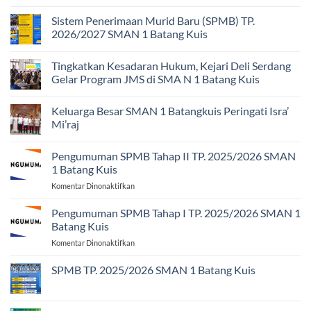
II
komentar
TP.
pada
Sistem Penerimaan Murid Baru (SPMB) TP.
2026/2027
Pengumuman
2026/2027 SMAN 1 Batang Kuis
SPMB
Tahap
Tak
I
ada
TP.
Tingkatkan Kesadaran Hukum, Kejari Deli Serdang
komentar
2026/2027
pada
Gelar Program JMS di SMA N 1 Batang Kuis
Sistem
Penerimaan
Tak
Murid
ada
Keluarga Besar SMAN 1 Batangkuis Peringati Isra’
Baru
komentar
(SPMB)
pada
Mi’raj
TP.
Tingkatkan
2026/2027
Kesadaran
Tak
SMAN
Hukum,
ada
Pengumuman SPMB Tahap II TP. 2025/2026 SMAN
1
Kejari
komentar
Batang
Deli
pada
1 Batang Kuis
Kuis
Serdang
Keluarga
Gelar
Besar
pada
Komentar Dinonaktifkan
Program
SMAN
Pengumuman
JMS
1
SPMB
di
Batangkuis
Pengumuman SPMB Tahap I TP. 2025/2026 SMAN 1
SMA
Peringati
Tahap
Batang Kuis
N
Isra’
II
1
Mi’raj
pada
Komentar Dinonaktifkan
TP.
Batang
Pengumuman
Kuis
2025/2026
SPMB
SPMB TP. 2025/2026 SMAN 1 Batang Kuis
SMAN
Tahap
1
Tak
I
Batang
ada
TP.
komentar
Kuis
pada